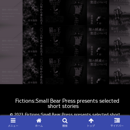
Fictions:Small Bear Press presents selected
short stories
© 2023 Fictions:Small Bear Press presents selected short
stories.
メニュー
ホーム
検索
トップ
サイドバー